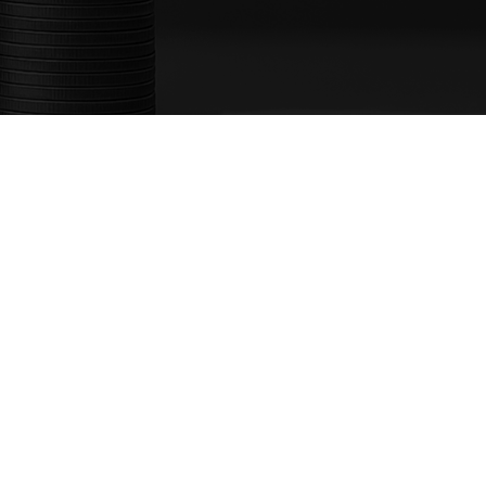
 agora mesmo
Construção Modular