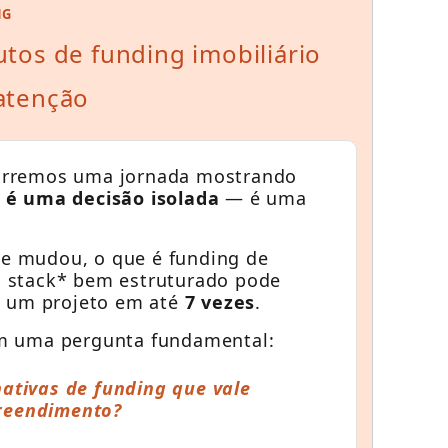
NG
utos de funding imobiliário
atenção
orremos uma jornada mostrando
 é uma decisão isolada
— é uma
e mudou, o que é funding de
l stack* bem estruturado pode
de um projeto em até
7 vezes
.
om uma pergunta fundamental:
nativas de funding que vale
reendimento?