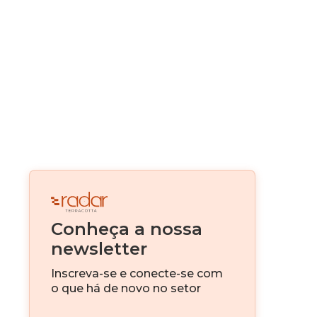
Real Estate como serviço
Alternativas de Funding
Canteiro Digital
Digitalização
Real Estate Fintech
Venture Capital
Conheça a nossa
IA
newsletter
Investimento imobiliário
Inscreva-se e conecte-se com
o que há de novo no setor