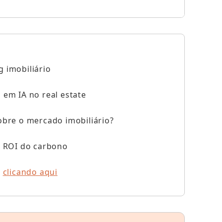
 imobiliário
 em IA no real estate
obre o mercado imobiliário?
o ROI do carbono
o
clicando aqui