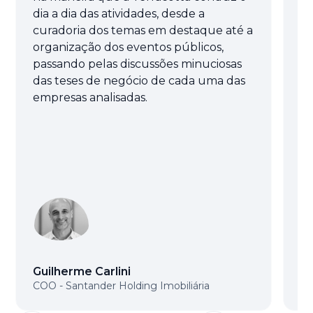
dia a dia das atividades, desde a
fo
curadoria dos temas em destaque até a
te
organização dos eventos públicos,
pr
passando pelas discussões minuciosas
te
das teses de negócio de cada uma das
no
empresas analisadas.
es
Guilherme Carlini
G
COO - Santander Holding Imobiliária
Di