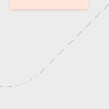
Aprofunde-se nas
teses que estão
moldando o futuro do
seu negócio