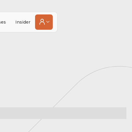

ses
Insider

Investimento
imobiliário