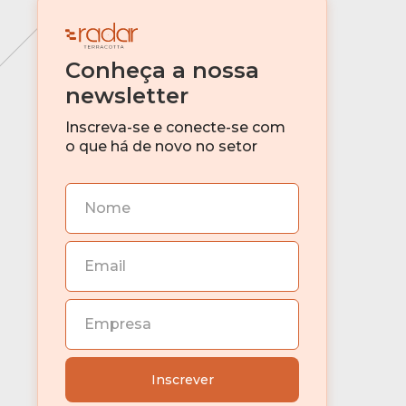
Venture Capital
Conheça a nossa
IA
newsletter
Investimento imobiliário
Inscreva-se e conecte-se com
o que há de novo no setor