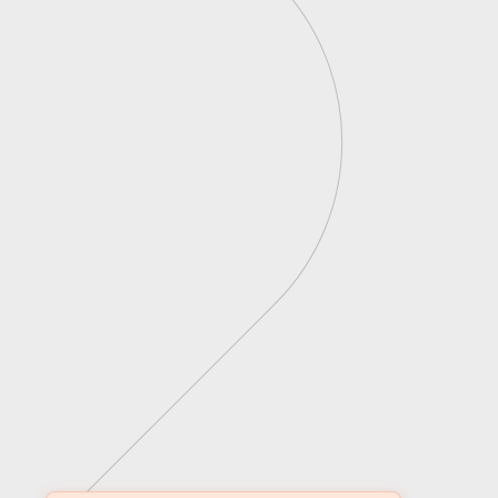
Construção Modular
Real Estate como serviço
Alternativas de Funding
Canteiro Digital
Digitalização
Real Estate Fintech