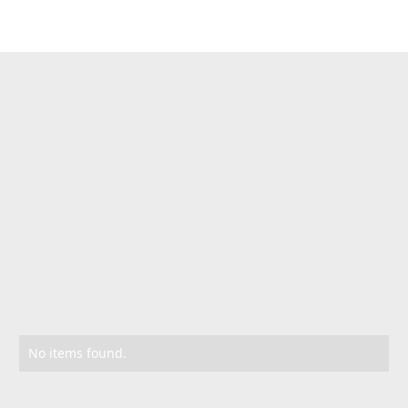
Quero ser Insider
Conteúdos
relacionados
No items found.