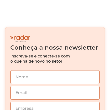
Canteiro Digital
Digitalização
Real Estate Fintech
Venture Capital
Conheça a nossa newsletter
IA
Inscreva-se e conecte-se com
Investimento imobiliário
o que há de novo no setor