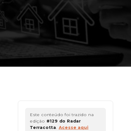
Fintech de PoS PowerPay obtém US$
400 mi em facility de warehouse,
ampliando capacidade de
empréstimos.
Este conteúdo foi trazido na
edição
#129 do Radar
Terracotta
.
Acesse aqui