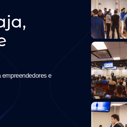
aja,
e
 a empreendedores e