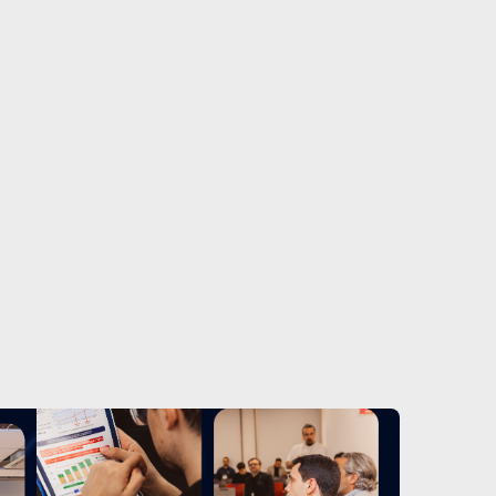
Alternativas de Funding
19/5/25
Funding não é mais apenas
sobre dinheiro. É sobre visão.