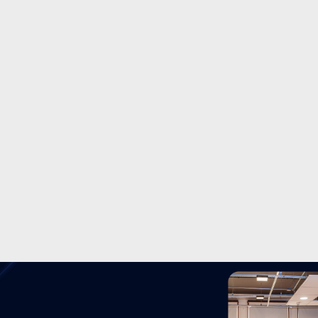
ados
Alternativas de Funding
12/9/25
Funding Imobiliário além do
óbvio