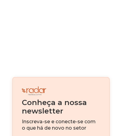
Construção Modular
Real Estate como serviço
Alternativas de Funding
Canteiro Digital
Digitalização
Real Estate Fintech
Venture Capital
Conheça a nossa
IA
newsletter
Investimento imobiliário
Inscreva-se e conecte-se com
o que há de novo no setor