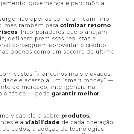
ejamento, governança e parcimônia.
 surge não apenas como um caminho
os, mas também para
otimizar retorno
 riscos
. Incorporadores que planejam
, definem premissas realistas e
nal conseguem aproveitar o crédito
 não apenas como um socorro de última
com custos financeiros mais elevados,
ilidade e acesso a um “smart money” —
nto de mercado, inteligência na
oio tático — pode
garantir melhor
ma visão clara sobre
produtos
,
entes e a
viabilidade
de cada operação.
te de dados, a adoção de tecnologias