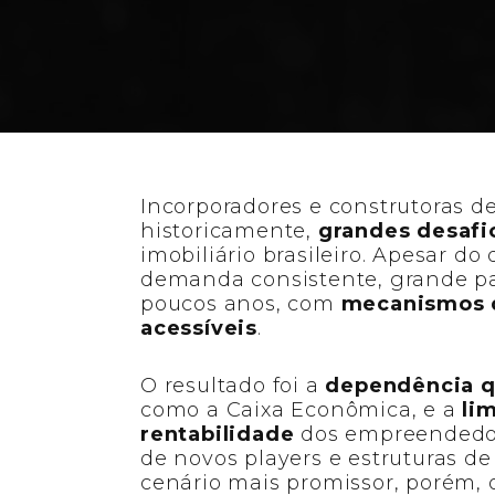
Entenda os 
Incorporadores e construtoras 
historicamente,
grandes desafio
imobiliário brasileiro. Apesar do
demanda consistente, grande pa
poucos anos, com
mecanismos d
acessíveis
.
O resultado foi a
dependência qu
como a Caixa Econômica, e a
li
rentabilidade
dos empreendedore
de novos players e estruturas de
cenário mais promissor, porém, o