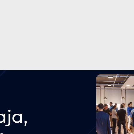
Real Estate como serviço
17/9/25
O que a MRV nos ensina sobre
as oportunidades e desafios
em multifamily
aja,