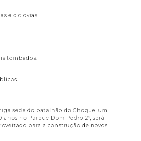
s e ciclovias.
eis tombados.
licos.
tiga sede do batalhão do Choque, um
0 anos no Parque Dom Pedro 2º, será
proveitado para a construção de novos