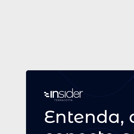
Real Estate como serviço
17/9/25
O Agro é pop, é tech, é tudo –
inclusive real estate
Entenda, 