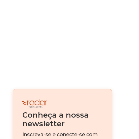
Construção Modular
Real Estate como serviço
Alternativas de Funding
Canteiro Digital
Digitalização
Real Estate Fintech
Venture Capital
Conheça a nossa
IA
newsletter
Investimento imobiliário
Inscreva-se e conecte-se com