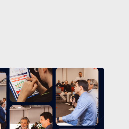
Real Estate como serviço
10/7/25
CAIXA apresenta linha de
financiamento para retrofit de
construtoras