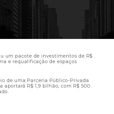
habitação, com mais de 6 mil moradias (5
ocial), e prevê R$ 1,9 bilhão de investimen
ou um pacote de investimentos de R$
rma e requalificação de espaços
eio de uma Parceria Público-Privada
da aportará R$ 1,9 bilhão, com R$ 500
ado.