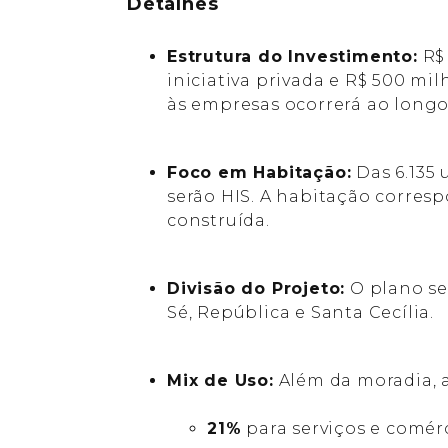
Detalhes
Estrutura do Investimento:
R$ 
iniciativa privada e R$ 500 m
às empresas ocorrerá ao longo 
Foco em Habitação:
Das 6.135 
serão HIS. A habitação corresp
construída.
Divisão do Projeto:
O plano ser
Sé, República e Santa Cecília.
Mix de Uso:
Além da moradia, 
21%
para serviços e comérc