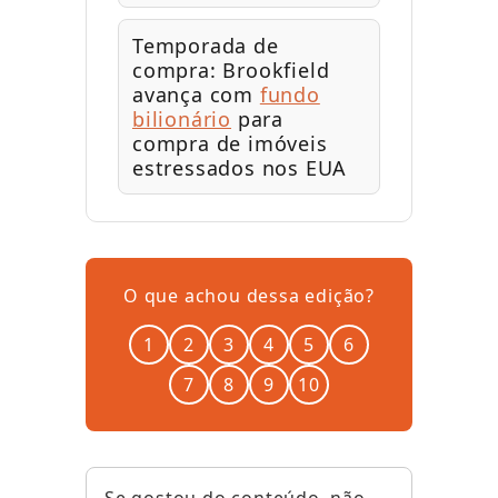
Temporada de
compra: Brookfield
avança com
fundo
bilionário
para
compra de imóveis
estressados nos EUA
O que achou dessa edição?
1
2
3
4
5
6
7
8
9
10
Se gostou do conteúdo, não