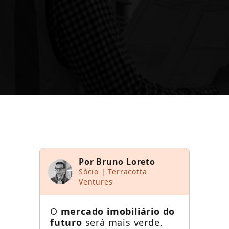
Entenda por que o custo da mão de
obra é o maior catalisador da
industrialização da construção + outros
assuntos.
Por Bruno Loreto
Sócio | Terracotta
Ventures
O
mercado imobiliário do
futuro
será mais verde,