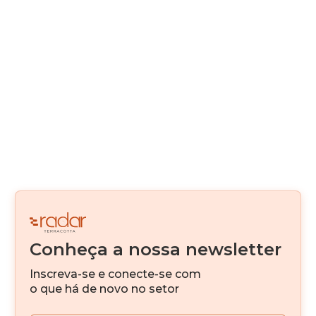
Construção Modular
Real Estate como serviço
Alternativas de Funding
Canteiro Digital
Digitalização
Real Estate Fintech
Venture Capital
Conheça a nossa newsletter
IA
Inscreva-se e conecte-se com
Investimento imobiliário
o que há de novo no setor