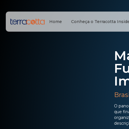
Home
Conheça o Terracotta Insid
M
F
Im
Bras
O panor
que fin
organiz
descriç