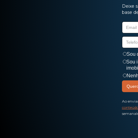
Deixe s
base de
Sou d
Sou i
imobi
Nenh
Ao envia
conteúdo
semanalm