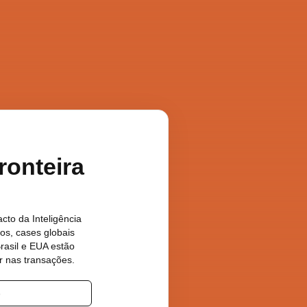
ronteira
cto da Inteligência
dos, cases globais
rasil e EUA estão
r nas transações.