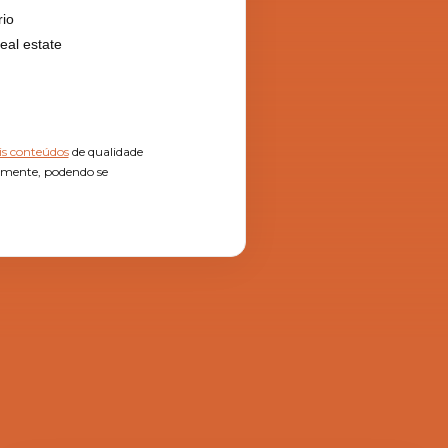
rio
eal estate
s conteúdos
de qualidade
almente, podendo se