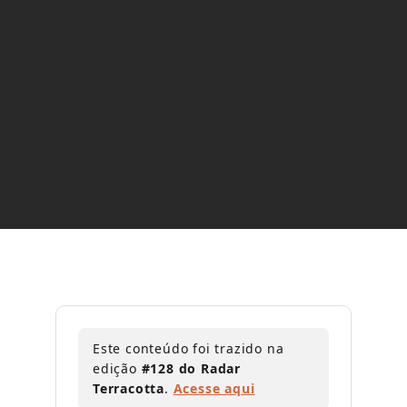
Como a tokenização imobiliária
revoluciona liquidez, governança e
inovação no mercado de real estate.
Este conteúdo foi trazido na
edição
#128 do Radar
Terracotta
.
Acesse aqui