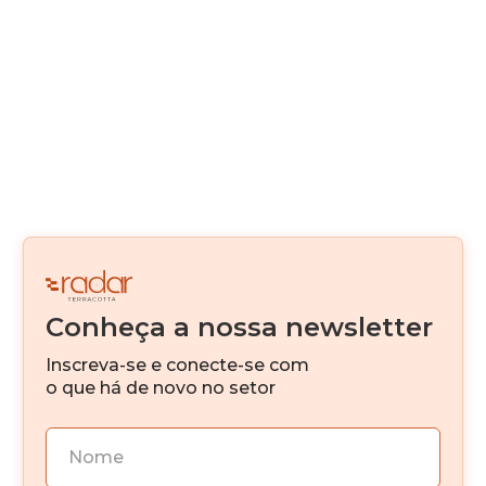
Real Estate como serviço
Alternativas de Funding
Canteiro Digital
Digitalização
Real Estate Fintech
Venture Capital
Conheça a nossa newsletter
IA
Inscreva-se e conecte-se com
Investimento imobiliário
o que há de novo no setor