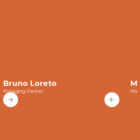
Bruno Loreto
Ma
Managing Partner
Man