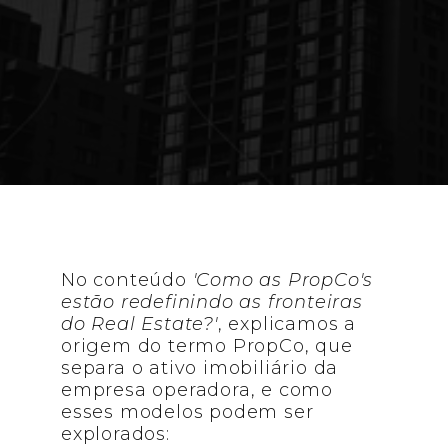
Conheça os bastidores e desafios de
operações de PropCo no Brasil e
entenda como o formato vem
redefinindo o setor.
No conteúdo
'Como as PropCo's
estão redefinindo as fronteiras
do Real Estate?'
, explicamos a
origem do termo PropCo, que
separa o ativo imobiliário da
empresa operadora, e como
esses modelos podem ser
explorados: