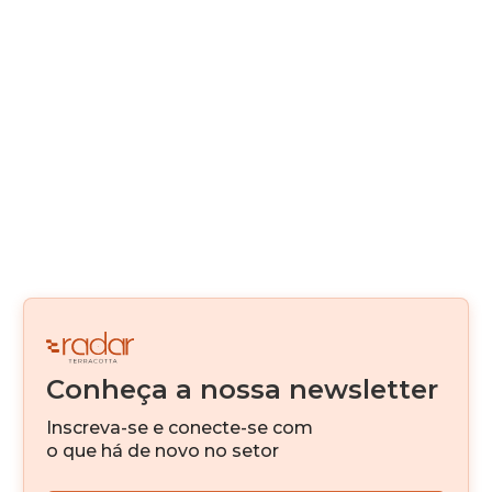
Construção Modular
Real Estate como serviço
Alternativas de Funding
Canteiro Digital
Digitalização
Real Estate Fintech
Venture Capital
Conheça a nossa newsletter
IA
Inscreva-se e conecte-se com
Investimento imobiliário
o que há de novo no setor