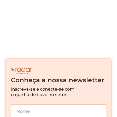
Real Estate como serviço
Alternativas de Funding
Canteiro Digital
Digitalização
Real Estate Fintech
Venture Capital
Conheça a nossa newsletter
IA
Inscreva-se e conecte-se com
Investimento imobiliário
o que há de novo no setor