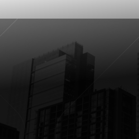
Entenda o contexto por trás do que
está mudando o setor imobiliário no