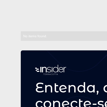
Conteúdos relacion
No items found.
Entenda, 
conecte-s