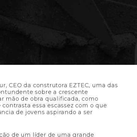
ais influência digital que investimento e
mão de obra.
ur, CEO da construtora EZTEC, uma das
contundente sobre a crescente
ar mão de obra qualificada, como
e contrasta essa escassez com o que
cia de jovens aspirando a ser
ção de um líder de uma grande