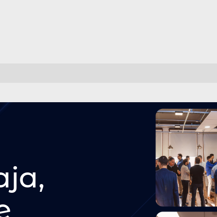
ados
aja,
e