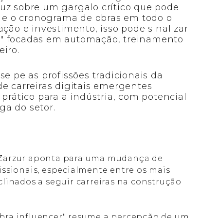
uz sobre um gargalo crítico que pode
os e o cronograma de obras em todo o
ação e investimento, isso pode sinalizar
s" focadas em automação, treinamento
iro.
se pelas profissões tradicionais da
de carreiras digitais emergentes
 prático para a indústria, com potencial
a do setor.
Zarzur aponta para uma mudança de
issionais, especialmente entre os mais
linados a seguir carreiras na construção
sobra influencer" resume a percepção de um