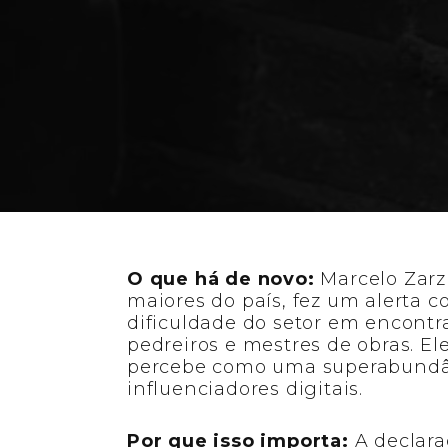
Eztec critica m
O que há de novo:
Marcelo Zarz
maiores do país, fez um alerta 
dificuldade do setor em encontr
pedreiros e mestres de obras. El
percebe como uma superabundân
influenciadores digitais.
Por que isso importa:
A declara