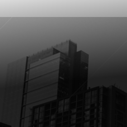
Canteiro Digital
A robotização avança em setores, mas