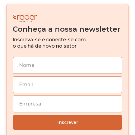
Real Estate Fintech
Venture Capital
Conheça a nossa newsletter
IA
Inscreva-se e conecte-se com
Investimento imobiliário
o que há de novo no setor