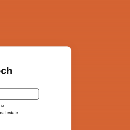
ech
rio
eal estate