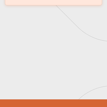
Aprofunde-se nas teses que estão
moldando o futuro do seu negócio
Quero ser Insider