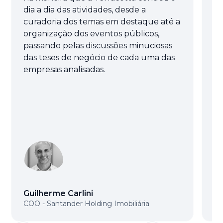
dia a dia das atividades, desde a
fo
curadoria dos temas em destaque até a
te
organização dos eventos públicos,
pr
passando pelas discussões minuciosas
te
das teses de negócio de cada uma das
no
empresas analisadas.
es
Guilherme Carlini
G
COO - Santander Holding Imobiliária
Di