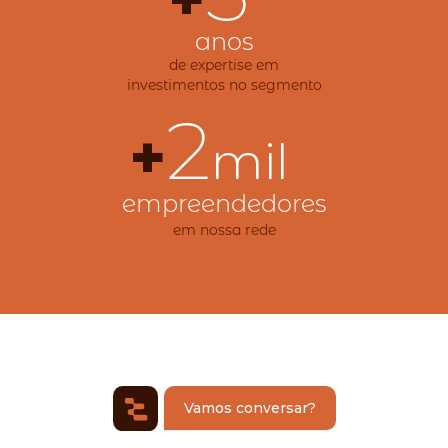
anos
de expertise em
investimentos no segmento
2
+
mil
empreendedores
em nossa rede
Vamos conversar?